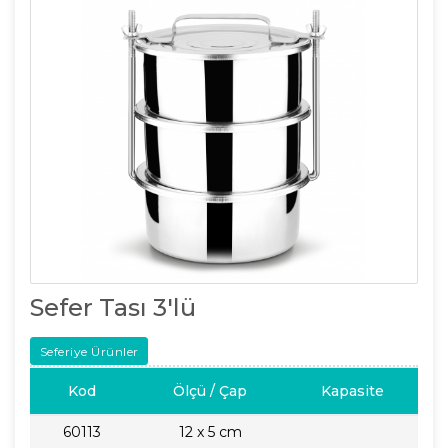
Sefer Tası 3'lü
Seferiye Ürünler
Kod
Ölçü / Çap
Kapasite
60113
12 x 5 cm