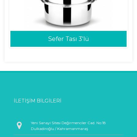
Sefer Tası 3'lü
İLETIŞIM BILGILERI
Yeni Sanayi Sitesi Değirmenciler Cad. No:18
Dulkadiroğlu / Kahramanmaraş