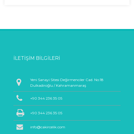
İLETIŞIM BILGILERI
Yeni Sanayi Sitesi Değirmenciler Cad. No:18
Dulkadiroğlu / Kahramanmaraş
+90 344 236 35 05
+90 344 236 35 05
info@cakircelik.com