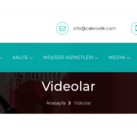
info@cakircelik.com
KALİTE
MÜŞTERİ HİZMETLERİ
MEDYA
Videolar
Anasayfa
Videolar