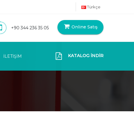
Türkçe
Online Satış
+90 344 236 35 05
KATALOG İNDİR
İLETİŞİM