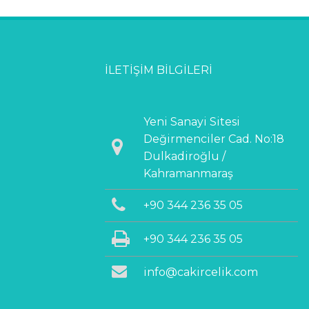
İLETIŞIM BILGILERI
Yeni Sanayi Sitesi
Değirmenciler Cad. No:18
Dulkadiroğlu /
Kahramanmaraş
+90 344 236 35 05
+90 344 236 35 05
info@cakircelik.com