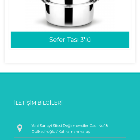
Sefer Tası 3'lü
İLETIŞIM BILGILERI
Yeni Sanayi Sitesi Değirmenciler Cad. No:18
Dulkadiroğlu / Kahramanmaraş