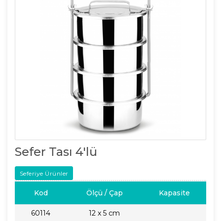
Sefer Tası 4'lü
Seferiye Ürünler
Kod
Ölçü / Çap
Kapasite
60114
12 x 5 cm