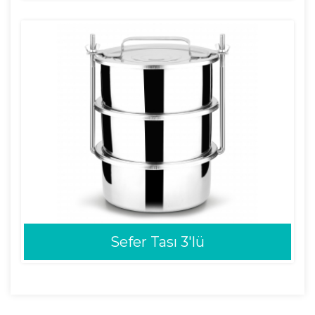
Sefer Tası 3'lü