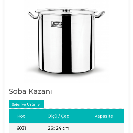
Soba Kazanı
Seferiye Ürünler
Kod
Ölçü / Çap
Kapasite
6031
26x 24 cm