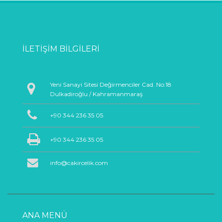
İLETIŞIM BILGILERI
Yeni Sanayi Sitesi Değirmenciler Cad. No:18
Dulkadiroğlu / Kahramanmaraş
+90 344 236 35 05
+90 344 236 35 05
info@cakircelik.com
ANA MENÜ