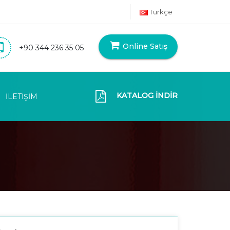
Türkçe
Online Satış
+90 344 236 35 05
KATALOG İNDİR
İLETİŞİM