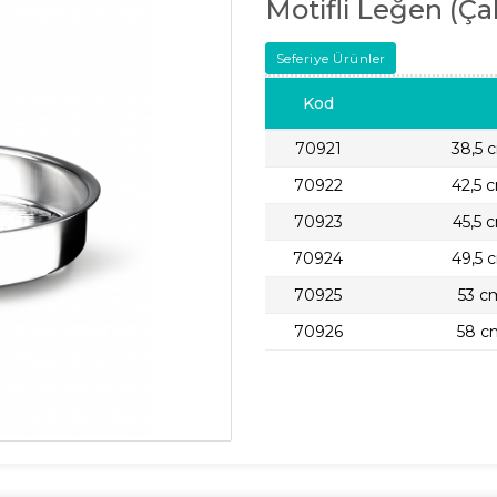
Motifli Leğen (Ça
Seferiye Ürünler
Kod
70921
38,5 
70922
42,5 
70923
45,5 
70924
49,5 
70925
53 cm
70926
58 cm