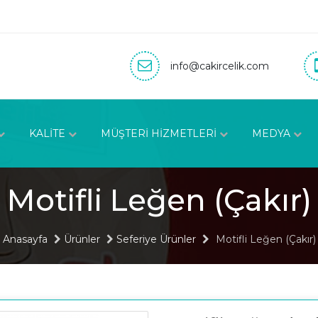
info@cakircelik.com
KALİTE
MÜŞTERİ HİZMETLERİ
MEDYA
Motifli Leğen (Çakır)
Anasayfa
Ürünler
Seferiye Ürünler
Motifli Leğen (Çakır)