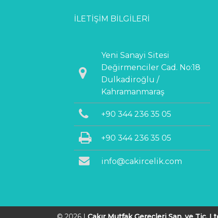
İLETIŞIM BILGILERI
Yeni Sanayi Sitesi
Değirmenciler Cad. No:18
Dulkadiroğlu /
Kahramanmaraş
+90 344 236 35 05
+90 344 236 35 05
info@cakircelik.com
© 2026 |
Çakır Mutfak Gereçleri San. ve Tic. Ltd