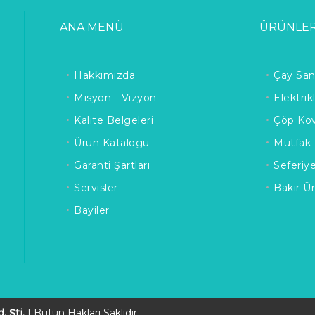
ANA MENÜ
ÜRÜNLE
Hakkımızda
Çay San
Misyon - Vizyon
Elektrik
Kalite Belgeleri
Çöp Kov
Ürün Katalogu
Mutfak 
Garanti Şartları
Seferiy
Servisler
Bakır Ü
Bayiler
. Şti.
| Bütün Hakları Saklıdır.