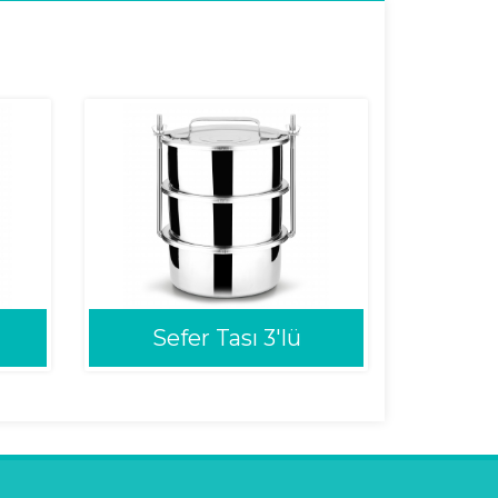
Sefer Tası 3'lü