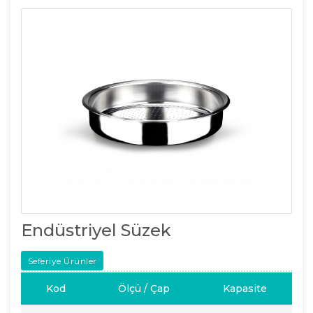
Endüstriyel Süzek
Seferiye Ürünler
Kod
Ölçü / Çap
Kapasite