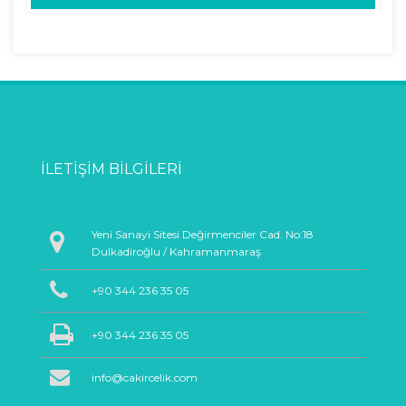
İLETIŞIM BILGILERI
Yeni Sanayi Sitesi Değirmenciler Cad. No:18
Dulkadiroğlu / Kahramanmaraş
+90 344 236 35 05
+90 344 236 35 05
info@cakircelik.com