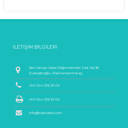
İLETIŞIM BILGILERI
Yeni Sanayi Sitesi Değirmenciler Cad. No:18
Dulkadiroğlu / Kahramanmaraş
+90 344 236 35 05
+90 344 236 35 05
info@cakircelik.com