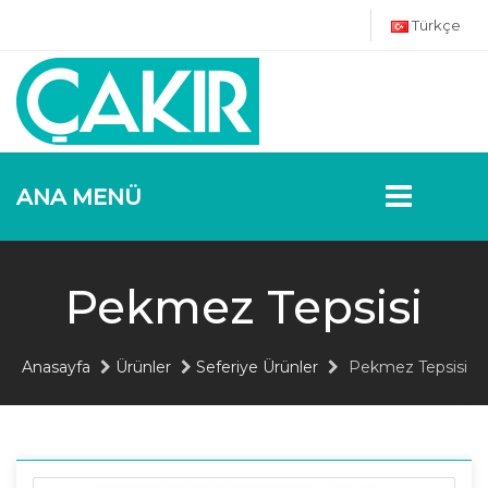
Türkçe
ANA MENÜ
Pekmez Tepsisi
Anasayfa
Ürünler
Seferiye Ürünler
Pekmez Tepsisi