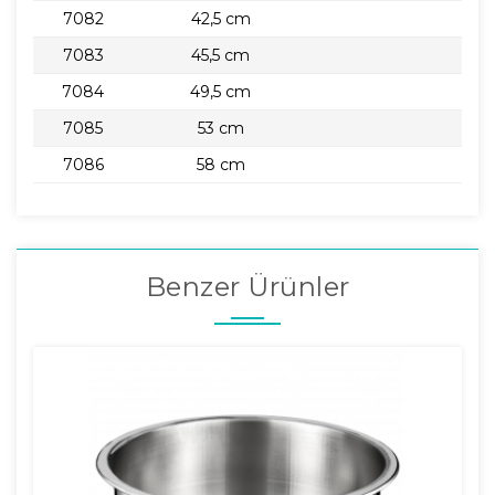
7082
42,5 cm
7083
45,5 cm
7084
49,5 cm
7085
53 cm
7086
58 cm
Benzer Ürünler