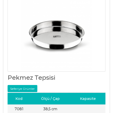
Pekmez Tepsisi
Seferiye Ürünler
Kod
Ölçü / Çap
Kapasite
7081
38,5 cm