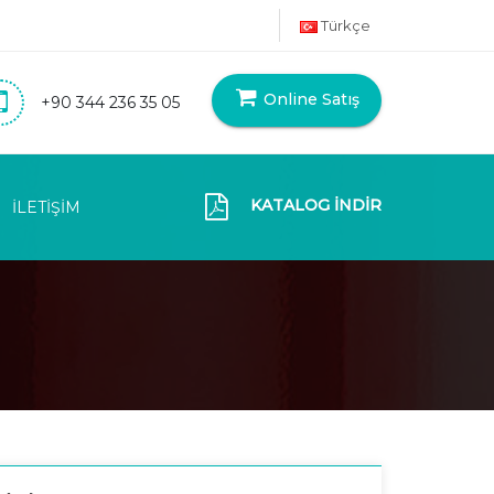
Türkçe
Online Satış
+90 344 236 35 05
KATALOG İNDİR
İLETİŞİM