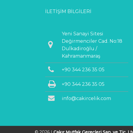
İLETIŞIM BILGILERI
Yeni Sanayi Sitesi
Değirmenciler Cad. No:18
Dulkadiroğlu /
Kahramanmaraş
+90 344 236 35 05
+90 344 236 35 05
info@cakircelik.com
© 2026 |
Çakır Mutfak Gereçleri San. ve Tic. Ltd