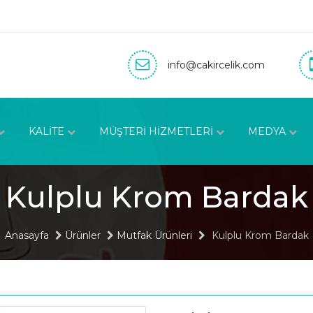
info@cakircelik.com
KALİTE
MÜŞTERİ HİZMETLERİ
MEDYA
Kulplu Krom Bardak
Anasayfa
Ürünler
Mutfak Ürünleri
Kulplu Krom Bardak