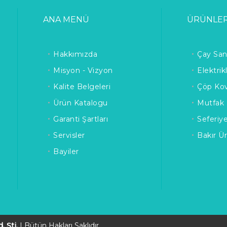
ANA MENÜ
ÜRÜNLE
Hakkımızda
Çay San
Misyon - Vizyon
Elektrik
Kalite Belgeleri
Çöp Kov
Ürün Katalogu
Mutfak 
Garanti Şartları
Seferiy
Servisler
Bakır Ü
Bayiler
. Şti.
| Bütün Hakları Saklıdır.