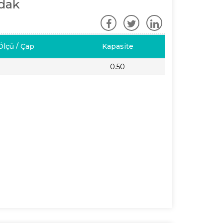
dak
Ölçü / Çap
Kapasite
0.50