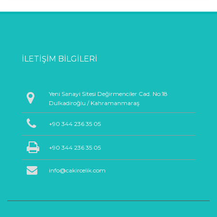
İLETIŞIM BILGILERI
Yeni Sanayi Sitesi Değirmenciler Cad. No:18
Dulkadiroğlu / Kahramanmaraş
+90 344 236 35 05
+90 344 236 35 05
info@cakircelik.com