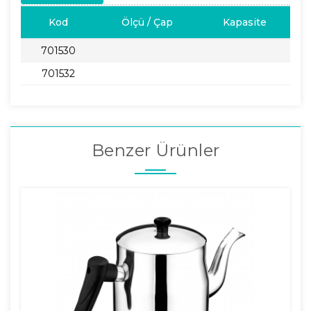
Kod
Ölçü / Çap
Kapasite
701530
701532
Benzer Ürünler