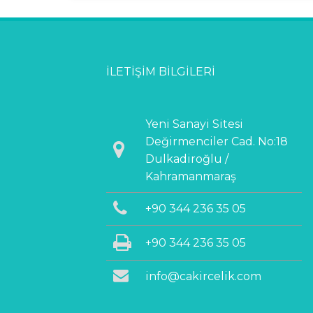
İLETIŞIM BILGILERI
Yeni Sanayi Sitesi
Değirmenciler Cad. No:18
Dulkadiroğlu /
Kahramanmaraş
+90 344 236 35 05
+90 344 236 35 05
info@cakircelik.com