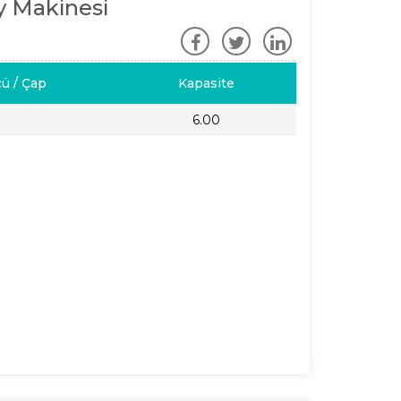
y Makinesi
çü / Çap
Kapasite
6.00