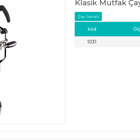
Klasik Mutfak Ça
Çay Sanatı
Kod
Öl
1031