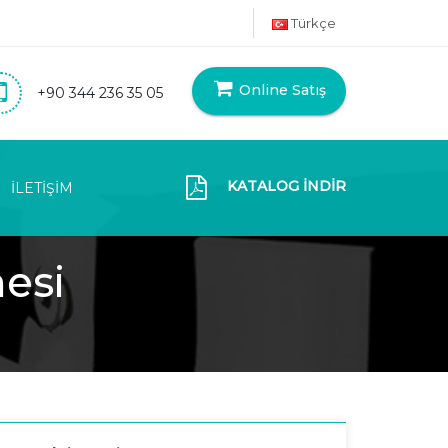
Türkçe
Online Satış
+90 344 236 35 05
KATALOG İNDİR
İLETİŞİM
esi
i