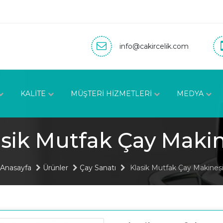
info@cakircelik.com
KALİTE
MÜŞTERİ HİZMETLERİ
MEDYA
asik Mutfak Çay Makin
Anasayfa
Ürünler
Çay Sanatı
Klasik Mutfak Çay Makines