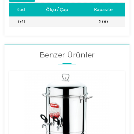
Kod
Ölçü / Çap
Kapasite
1031
6.00
Benzer Ürünler