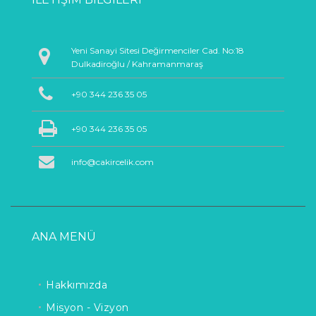
Yeni Sanayi Sitesi Değirmenciler Cad. No:18
Dulkadiroğlu / Kahramanmaraş
+90 344 236 35 05
+90 344 236 35 05
info@cakircelik.com
ANA MENÜ
Hakkımızda
Misyon - Vizyon