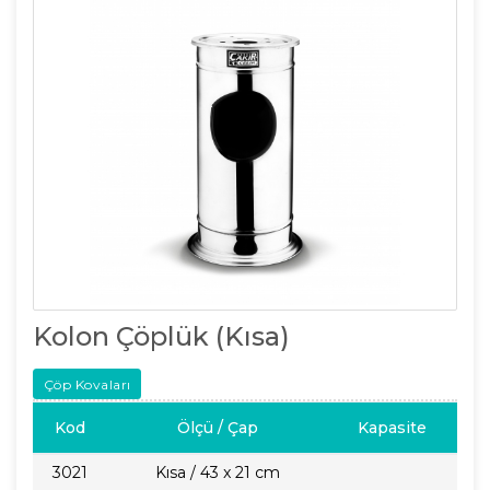
Kolon Çöplük (Kısa)
Çöp Kovaları
Kod
Ölçü / Çap
Kapasite
3021
Kısa / 43 x 21 cm