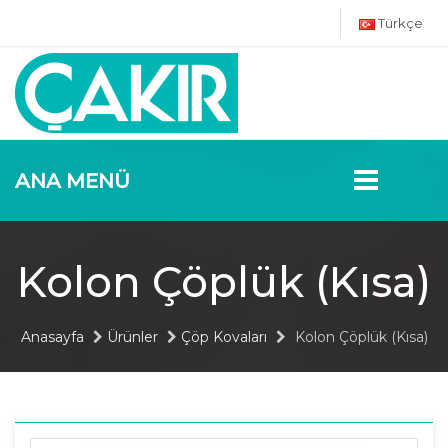
Türkçe
ANA MENÜ
Kolon Çöplük (Kısa)
Anasayfa
Ürünler
Çöp Kovaları
Kolon Çöplük (Kısa)