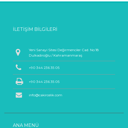
İLETIŞIM BILGILERI
Yeni Sanayi Sitesi Değirmenciler Cad. No:18
Dulkadiroğlu / Kahramanmaraş
+90 344 236 35 05
+90 344 236 35 05
info@cakircelik.com
ANA MENÜ