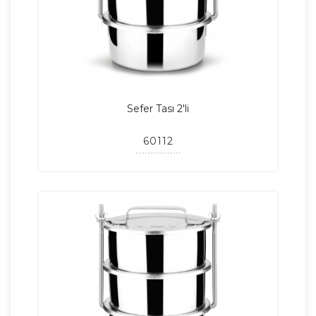
Sefer Tası 2'li
60112