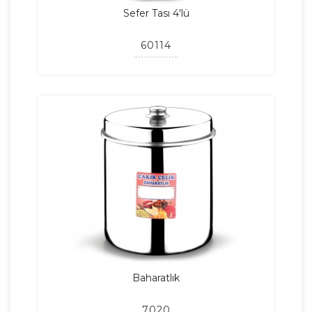
Sefer Tası 4'lü
60114
Baharatlık
7020