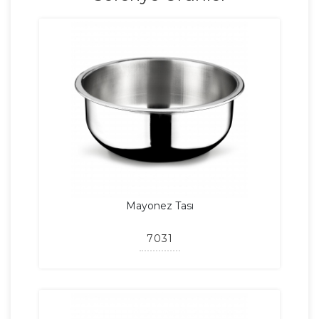
Mayonez Tası
7031